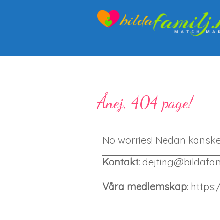
Ånej, 404 page!
No worries! Nedan kanske 
Kontakt:
dejting@bildafami
Våra medlemskap
: https