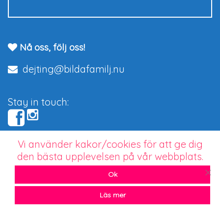
Nå oss, följ oss!
dejting@bildafamilj.nu
Stay in touch:
Vi använder kakor/cookies för att ge dig
Copyright © 2026 bildafamilj.nu.
den bästa upplevelsen på vår webbplats.
Seriös dejting för barnlängtande singlar
Ok
Läs mer
UA-83582583-1