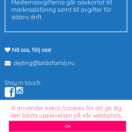
Medlemsavgifterna går oavkortat till
marknadsföring samt till avgifter för
sidans drift.
Nå oss, följ oss!
dejting@bildafamilj.nu
Stay in touch:
Vi använder kakor/cookies för att ge dig
Copyright © 2026 bildafamilj.nu.
den bästa upplevelsen på vår webbplats.
Seriös dejting för barnlängtande singlar
Ok