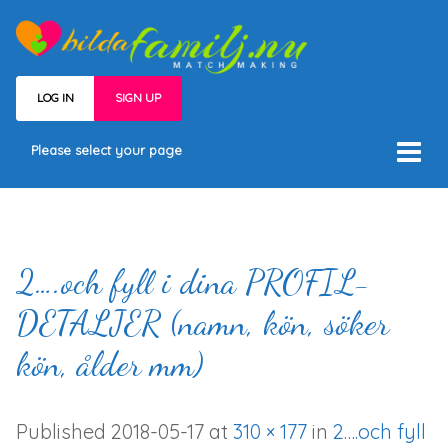
LOG IN
SIGN UP
Please select your page
Hem
Välj medlemskap
Våra medlemmar
2….och fyll i dina PROFIL-
Villkor
DETALJER (namn, kön, söker
Kontakt
kön, ålder mm)
Published
2018-05-17
at
310 × 177
in
2….och fyll