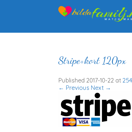
Stripe+kort 120px
Published
2017-10-22
at
254
← Previous
Next →