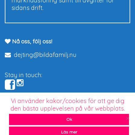
marknadsföring samt till avgifter för
sidans drift.
Nå oss, följ oss!
dejting@bildafamilj.nu
Stay in touch:
Vi använder kakor/cookies för att ge dig
Copyright © 2026 bildafamilj.nu.
den bästa upplevelsen på vår webbplats.
Seriös dejting för barnlängtande singlar
Ok
Läs mer