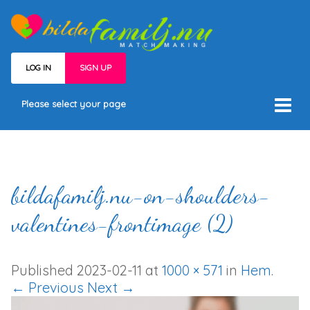
LOG IN
SIGN UP
Please select your page
Hem
Välj medlemskap
Våra medlemmar
bildafamilj.nu-on-shoulders-
Villkor
valentines-frontimage (2)
Kontakt
Published
2023-02-11
at
1000 × 571
in
Hem
.
← Previous
Next →