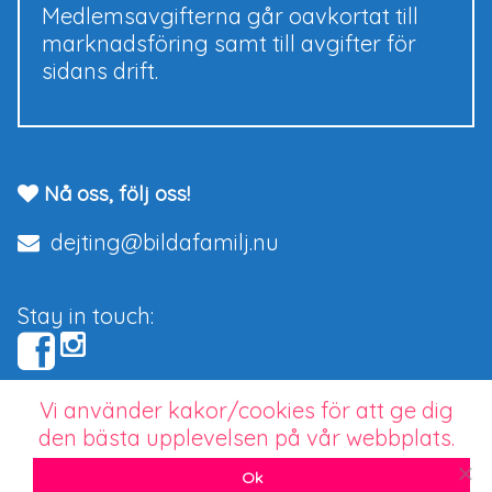
Medlemsavgifterna går oavkortat till
marknadsföring samt till avgifter för
sidans drift.
Nå oss, följ oss!
dejting@bildafamilj.nu
Stay in touch:
Vi använder kakor/cookies för att ge dig
Copyright © 2026 bildafamilj.nu.
den bästa upplevelsen på vår webbplats.
Seriös dejting för barnlängtande singlar
Ok