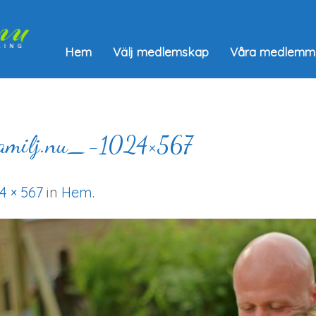
Hem
Välj medlemskap
Våra medlemm
familj.nu_-1024×567
4 × 567
in
Hem
.