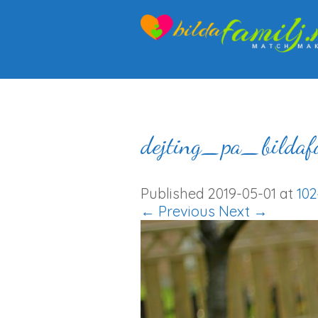
dejting_pa_bilda
Published
2019-05-01
at
102
← Previous
Next →