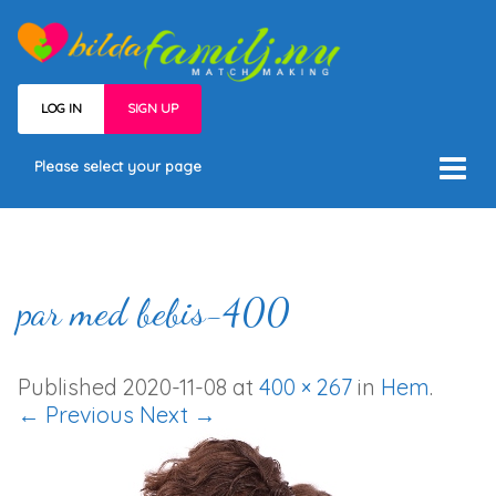
LOG IN
SIGN UP
Please select your page
Hem
Välj medlemskap
Våra medlemmar
par med bebis-400
Villkor
Kontakt
Published
2020-11-08
at
400 × 267
in
Hem
.
← Previous
Next →