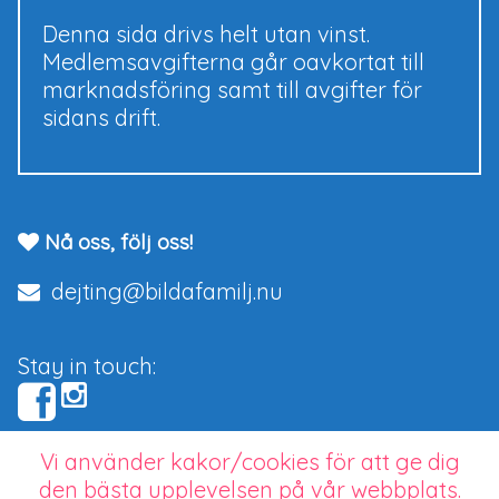
Denna sida drivs helt utan vinst.
Medlemsavgifterna går oavkortat till
marknadsföring samt till avgifter för
sidans drift.
Nå oss, följ oss!
dejting@bildafamilj.nu
Stay in touch:
Vi använder kakor/cookies för att ge dig
Copyright © 2026 bildafamilj.nu.
den bästa upplevelsen på vår webbplats.