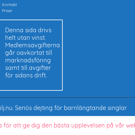
Kontakt
Priser
Denna sida drivs
helt utan vinst.
Medlemsavgifterna
går oavkortat till
marknadsföring
samt till avgifter
för sidans drift.
lj.nu.
Seriös dejting för barnlängtande singlar
 för att ge dig den bästa upplevelsen på vår we