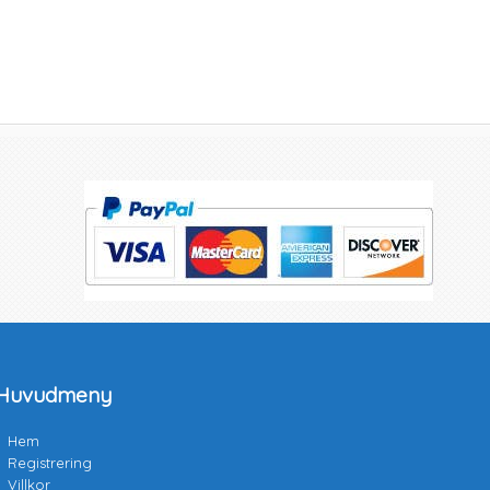
Huvudmeny
Hem
Registrering
Villkor