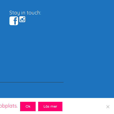
Stay in touch:
bbplats.
Ok
Läs mer