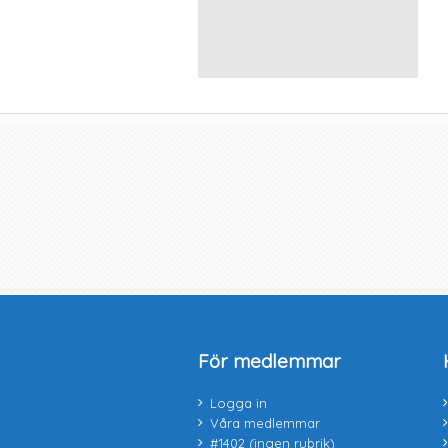
För medlemmar
Logga in
Våra medlemmar
#1402 (ingen rubrik)