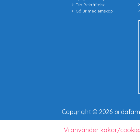
Din Bekräftelse
Gå ur medlemskap
Copyright © 2026 bildafami
Vi använder kakor/cookies
UA-83582583-1