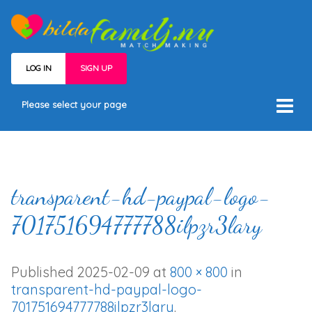
LOG IN
SIGN UP
Please select your page
Hem
Välj medlemskap
Våra medlemmar
transparent-hd-paypal-logo-
Villkor
701751694777788ilpzr3lary
Kontakt
Published
2025-02-09
at
800 × 800
in
transparent-hd-paypal-logo-
701751694777788ilpzr3lary
.